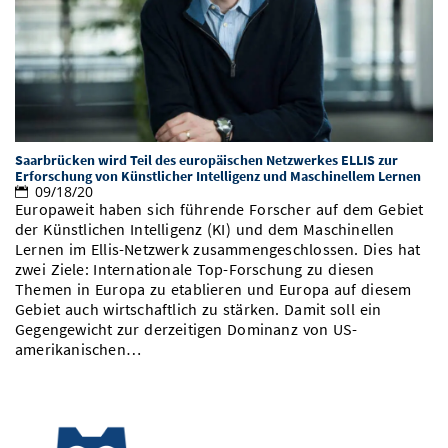
Vom Studium in den Beruf
Bibliothek
Study Scheduler
Start-ups
IT-Themenabend
Ranking
Preise, Auszeichnungen und Förderungen
Anfahrt
Open Science/Open Access
Zahlen & Fakten
Kontakt
AnsprechpartnerInnen, Personen, Forschungsgruppen
SIC Merchandise
Termine, Vorträge und Veranstaltungen
Saarbrücken wird Teil des europäischen Netzwerkes ELLIS zur
SIC Podcast
Alumni
Erforschung von Künstlicher Intelligenz und Maschinellem Lernen
09/18/20
Europaweit haben sich führende Forscher auf dem Gebiet
der Künstlichen Intelligenz (KI) und dem Maschinellen
Lernen im Ellis-Netzwerk zusammengeschlossen. Dies hat
zwei Ziele: Internationale Top-Forschung zu diesen
Themen in Europa zu etablieren und Europa auf diesem
Gebiet auch wirtschaftlich zu stärken. Damit soll ein
Gegengewicht zur derzeitigen Dominanz von US-
amerikanischen…