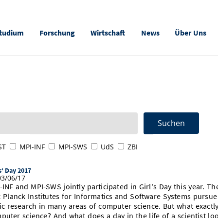
tudium
Forschung
Wirtschaft
News
Über Uns
ST
MPI-INF
MPI-SWS
UdS
ZBI
s‘ Day 2017
3/06/17
-INF and MPI-SWS jointly participated in Girl's Day this year. Th
 Planck Institutes for Informatics and Software Systems pursue
ic research in many areas of computer science. But what exactly
puter science? And what does a day in the life of a scientist lo