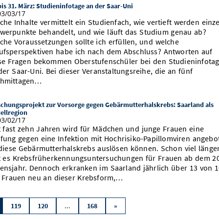
bis 31. März: Studieninfotage an der Saar-Uni
3/03/17
che Inhalte vermittelt ein Studienfach, wie vertieft werden einz
werpunkte behandelt, und wie läuft das Studium genau ab?
che Voraussetzungen sollte ich erfüllen, und welche
ufsperspektiven habe ich nach dem Abschluss? Antworten auf
se Fragen bekommen Oberstufenschüler bei den Studieninfota
der Saar-Uni. Bei dieser Veranstaltungsreihe, die an fünf
hmittagen…
schungsprojekt zur Vorsorge gegen Gebärmutterhalskrebs: Saarland als
ellregion
3/02/17
t fast zehn Jahren wird für Mädchen und junge Frauen eine
fung gegen eine Infektion mit Hochrisiko-Papillomviren angebo
diese Gebärmutterhalskrebs auslösen können. Schon viel länge
t es Krebsfrüherkennungsuntersuchungen für Frauen ab dem 20
ensjahr. Dennoch erkranken im Saarland jährlich über 13 von 
 Frauen neu an dieser Krebsform,…
...
119
120
168
»