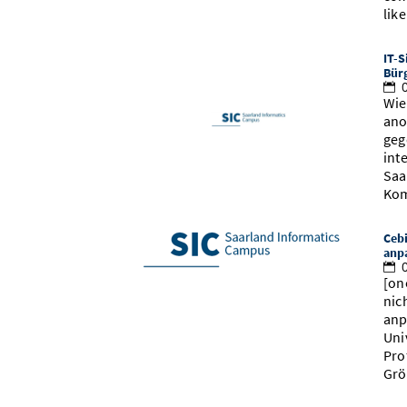
lik
IT-S
Bür
0
Wie
ano
geg
int
Saa
Kom
Cebi
anp
0
[on
nic
anp
Uni
Pro
Grö