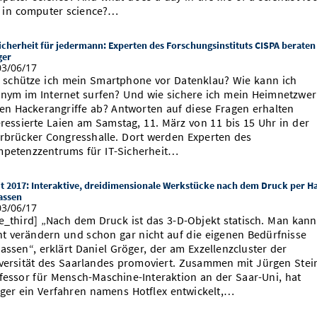
e in computer science?…
icherheit für jedermann: Experten des Forschungsinstituts CISPA beraten
ger
3/06/17
 schütze ich mein Smartphone vor Datenklau? Wie kann ich
nym im Internet surfen? Und wie sichere ich mein Heimnetzwer
en Hackerangriffe ab? Antworten auf diese Fragen erhalten
eressierte Laien am Samstag, 11. März von 11 bis 15 Uhr in der
rbrücker Congresshalle. Dort werden Experten des
petenzzentrums für IT-Sicherheit…
t 2017: Interaktive, dreidimensionale Werkstücke nach dem Druck per H
assen
3/06/17
e_third] „Nach dem Druck ist das 3-D-Objekt statisch. Man kann
ht verändern und schon gar nicht auf die eigenen Bedürfnisse
assen“, erklärt Daniel Gröger, der am Exzellenzcluster der
versität des Saarlandes promoviert. Zusammen mit Jürgen Stei
fessor für Mensch-Maschine-Interaktion an der Saar-Uni, hat
ger ein Verfahren namens Hotflex entwickelt,…