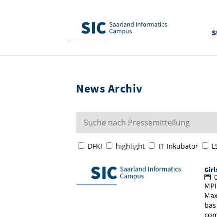
S
News Archiv
DFKI
highlight
IT-Inkubator
L
Girl
0
MPI
Max
bas
com