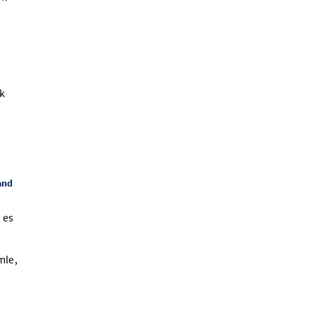
k
and
 es
mle,