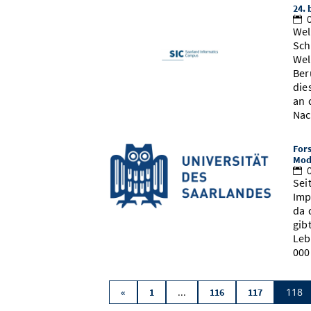
24. 
0
Wel
Sch
Wel
Ber
die
an 
Nac
For
Mod
0
Sei
Imp
da 
gib
Leb
000
...
118
«
1
116
117