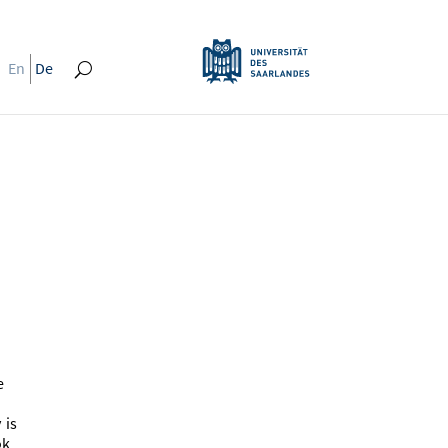
En
De
e
 is
ok