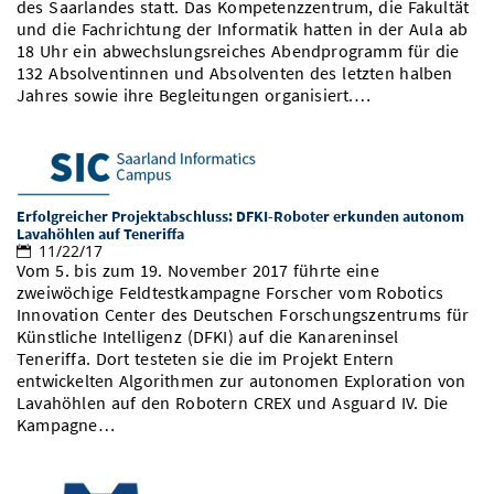
des Saarlandes statt. Das Kompetenzzentrum, die Fakultät
Vom Studium in den Beruf
Bibliothek
Study Scheduler
Start-ups
und die Fachrichtung der Informatik hatten in der Aula ab
IT-Themenabend
Ranking
Preise, Auszeichnungen und Förderungen
Anfahrt
18 Uhr ein abwechslungsreiches Abendprogramm für die
Open Science/Open Access
132 Absolventinnen und Absolventen des letzten halben
Zahlen & Fakten
Kontakt
AnsprechpartnerInnen, Personen, Forschungsgruppen
Jahres sowie ihre Begleitungen organisiert.…
SIC Merchandise
Termine, Vorträge und Veranstaltungen
SIC Podcast
Alumni
Erfolgreicher Projektabschluss: DFKI-Roboter erkunden autonom
Lavahöhlen auf Teneriffa
11/22/17
Vom 5. bis zum 19. November 2017 führte eine
zweiwöchige Feldtestkampagne Forscher vom Robotics
Innovation Center des Deutschen Forschungszentrums für
Künstliche Intelligenz (DFKI) auf die Kanareninsel
Teneriffa. Dort testeten sie die im Projekt Entern
entwickelten Algorithmen zur autonomen Exploration von
Lavahöhlen auf den Robotern CREX und Asguard IV. Die
Kampagne…