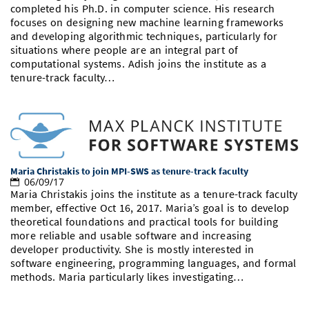
completed his Ph.D. in computer science. His research
Vom Studium in den Beruf
Bibliothek
Study Scheduler
Start-ups
IT-Themenabend
Ranking
focuses on designing new machine learning frameworks
Preise, Auszeichnungen und Förderungen
Anfahrt
and developing algorithmic techniques, particularly for
Open Science/Open Access
situations where people are an integral part of
Zahlen & Fakten
Kontakt
AnsprechpartnerInnen, Personen, Forschungsgruppen
computational systems. Adish joins the institute as a
tenure-track faculty…
SIC Merchandise
Termine, Vorträge und Veranstaltungen
SIC Podcast
Alumni
Maria Christakis to join MPI-SWS as tenure-track faculty
06/09/17
Maria Christakis joins the institute as a tenure-track faculty
member, effective Oct 16, 2017. Maria’s goal is to develop
theoretical foundations and practical tools for building
more reliable and usable software and increasing
developer productivity. She is mostly interested in
software engineering, programming languages, and formal
methods. Maria particularly likes investigating…