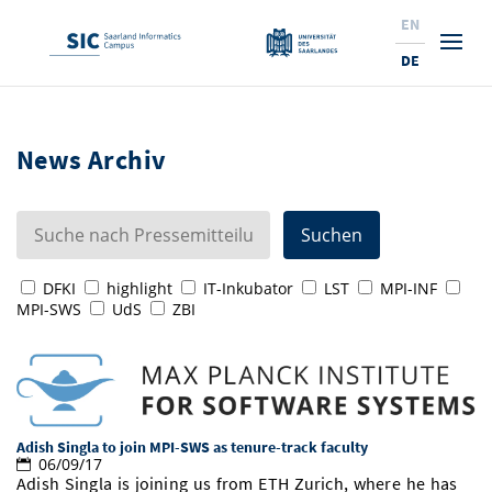
EN
DE
Studium
News Archiv
Forschung
Interessierte & BewerberInnen
Wirtschaft
Studierende
Institute & Forschungsthemen
Studienangebot
Angebote für SchülerInnen
News
Service
Karrierewege
Technologietransfer
Aktuelle Semesterinfos
Forschungsinstitutionen
DFKI
highlight
IT-Inkubator
LST
MPI-INF
MPI-SWS
UdS
ZBI
10 Gründe für den SIC
Über Uns
Beratung für Studierende
Ranking
News
News & Termine
Service und Support
Promotion
Innovationsstandort
NEU: Internationale Studiengänge
Lehrveranstaltungen & AnsprechpartnerInnen
Forschungsfelder
Saarland Informatics Campus
ProfessorInnen
Gründen & Investieren
Expertise am SIC
Preise, Auszeichnungen und Förderungen
Forschungshighlights
Neu am SIC?
Semestertermine & Klausuren
ProfessorInnen
Stellenangebote
Stellenangebote
Kooperieren & Investieren
Marketing & Öffentlichkeitsarbeit
Forschungshighlights
Termine, Vorträge und Veranstaltungen
Standort
Adish Singla to join MPI-SWS as tenure-track faculty
06/09/17
Prüfungsangelegenheiten
Forschungsgruppen
Bibliothek
Forschungsinstitutionen
Termine, Vorträge und Veranstaltungen
Pressemeldungen
Forschungsinstitutionen
Adish Singla is joining us from ETH Zurich, where he has
Kontakte & Anfahrt
Pressespiegel