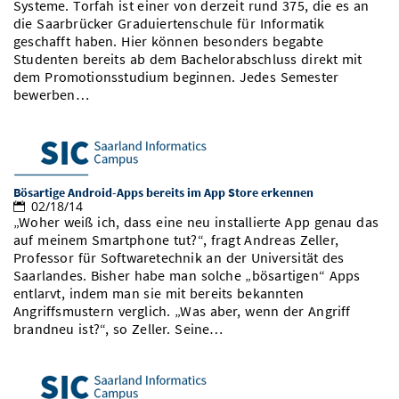
Systeme. Torfah ist einer von derzeit rund 375, die es an
Vom Studium in den Beruf
Bibliothek
Study Scheduler
Start-ups
die Saarbrücker Graduiertenschule für Informatik
IT-Themenabend
Ranking
Preise, Auszeichnungen und Förderungen
Anfahrt
geschafft haben. Hier können besonders begabte
Open Science/Open Access
Studenten bereits ab dem Bachelorabschluss direkt mit
Zahlen & Fakten
Kontakt
AnsprechpartnerInnen, Personen, Forschungsgruppen
dem Promotionsstudium beginnen. Jedes Semester
bewerben…
SIC Merchandise
Termine, Vorträge und Veranstaltungen
SIC Podcast
Alumni
Bösartige Android-Apps bereits im App Store erkennen
02/18/14
„Woher weiß ich, dass eine neu installierte App genau das
auf meinem Smartphone tut?“, fragt Andreas Zeller,
Professor für Softwaretechnik an der Universität des
Saarlandes. Bisher habe man solche „bösartigen“ Apps
entlarvt, indem man sie mit bereits bekannten
Angriffsmustern verglich. „Was aber, wenn der Angriff
brandneu ist?“, so Zeller. Seine…