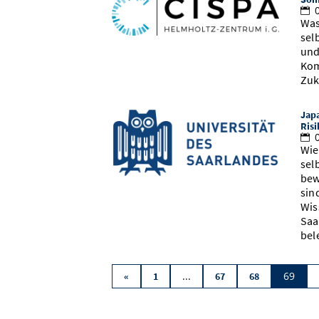
0
Was
sel
und
Kom
Zuk
Jap
Risi
0
Wie
sel
bew
sin
Wis
Saa
bel
...
69
«
1
67
68