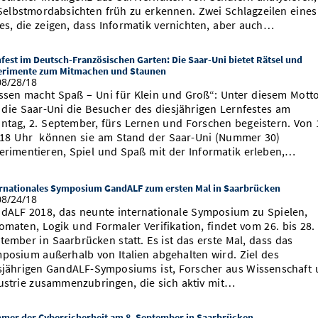
Selbstmordabsichten früh zu erkennen. Zwei Schlagzeilen eines
es, die zeigen, dass Informatik vernichten, aber auch…
fest im Deutsch-Französischen Garten: Die Saar-Uni bietet Rätsel und
erimente zum Mitmachen und Staunen
8/28/18
ssen macht Spaß – Uni für Klein und Groß“: Unter diesem Mott
l die Saar-Uni die Besucher des diesjährigen Lernfestes am
ntag, 2. September, fürs Lernen und Forschen begeistern. Von 
 18 Uhr können sie am Stand der Saar-Uni (Nummer 30)
erimentieren, Spiel und Spaß mit der Informatik erleben,…
ernationales Symposium GandALF zum ersten Mal in Saarbrücken
8/24/18
dALF 2018, das neunte internationale Symposium zu Spielen,
omaten, Logik und Formaler Verifikation, findet vom 26. bis 28.
tember in Saarbrücken statt. Es ist das erste Mal, dass das
posium außerhalb von Italien abgehalten wird. Ziel des
sjährigen GandALF-Symposiums ist, Forscher aus Wissenschaft
ustrie zusammenzubringen, die sich aktiv mit…
mer der Cybersicherheit am 8. September in Saarbrücken