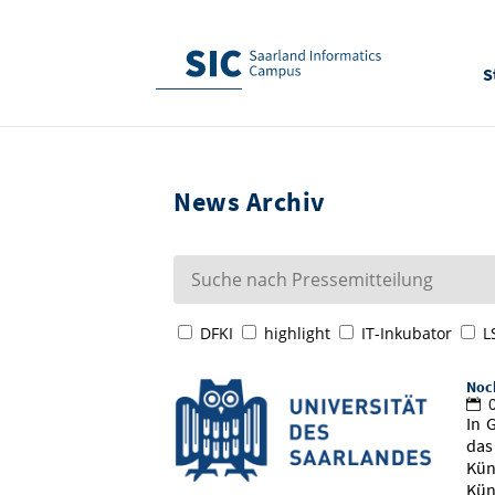
S
News Archiv
DFKI
highlight
IT-Inkubator
L
Noch
0
In 
das
Kün
Kün