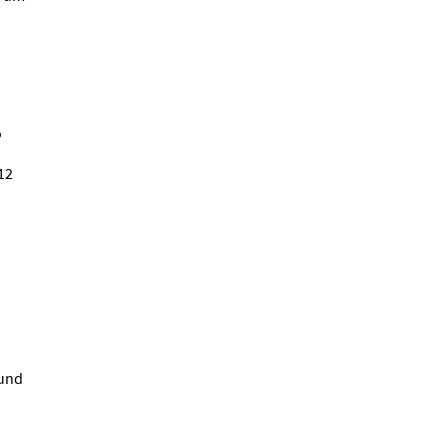
o
12
 und