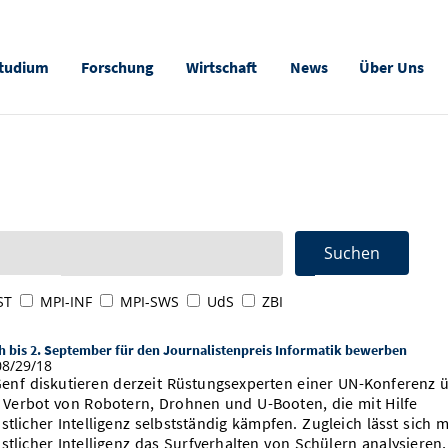
tudium
Forschung
Wirtschaft
News
Über Uns
ST
MPI-INF
MPI-SWS
UdS
ZBI
 bis 2. September für den Journalistenpreis Informatik bewerben
8/29/18
Genf diskutieren derzeit Rüstungsexperten einer UN-Konferenz 
 Verbot von Robotern, Drohnen und U-Booten, die mit Hilfe
stlicher Intelligenz selbstständig kämpfen. Zugleich lässt sich m
stlicher Intelligenz das Surfverhalten von Schülern analysieren