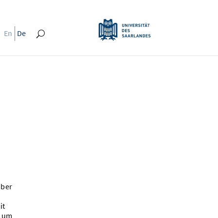
En
De
über
it
, um