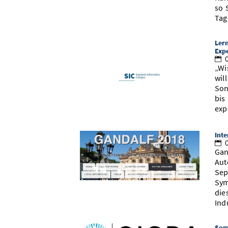
so 
Tag
Lern
Exp
0
„Wi
wil
Son
bis
exp
Int
0
Gan
Aut
Sep
Sym
die
Ind
Som