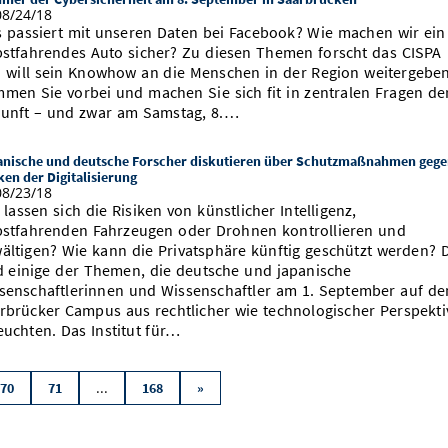
8/24/18
 passiert mit unseren Daten bei Facebook? Wie machen wir ein
bstfahrendes Auto sicher? Zu diesen Themen forscht das CISPA
 will sein Know­how an die Menschen in der Region weitergeben
men Sie vorbei und machen Sie sich fit in zentralen Fragen de
unft – und zwar am Samstag, 8.…
anische und deutsche Forscher diskutieren über Schutzmaßnahmen geg
ken der Digitalisierung
8/23/18
 lassen sich die Risiken von künstlicher Intelligenz,
bstfahrenden Fahrzeugen oder Drohnen kontrollieren und
ältigen? Wie kann die Privatsphäre künftig geschützt werden? 
d einige der Themen, die deutsche und japanische
senschaftlerinnen und Wissenschaftler am 1. September auf d
rbrücker Campus aus rechtlicher wie technologischer Perspekti
euchten. Das Institut für…
...
70
71
168
»