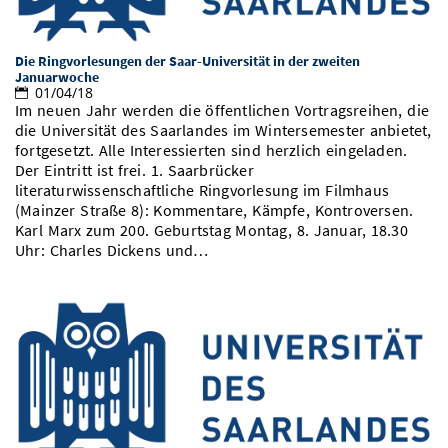
Vom Studium in den Beruf
Bibliothek
Study Scheduler
Start-ups
IT-Themenabend
Ranking
Preise, Auszeichnungen und Förderungen
Anfahrt
Die Ringvorlesungen der Saar-Universität in der zweiten
Open Science/Open Access
Zahlen & Fakten
Januarwoche
Kontakt
AnsprechpartnerInnen, Personen, Forschungsgruppen
01/04/18
Im neuen Jahr werden die öffentlichen Vortragsreihen, die
SIC Merchandise
Termine, Vorträge und Veranstaltungen
die Universität des Saarlandes im Wintersemester anbietet,
fortgesetzt. Alle Interessierten sind herzlich eingeladen.
SIC Podcast
Alumni
Der Eintritt ist frei. 1. Saarbrücker
literaturwissenschaftliche Ringvorlesung im Filmhaus
(Mainzer Straße 8): Kommentare, Kämpfe, Kontroversen.
Karl Marx zum 200. Geburtstag Montag, 8. Januar, 18.30
Uhr: Charles Dickens und…