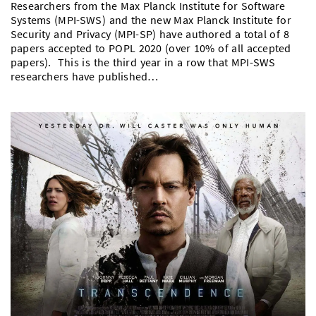
Researchers from the Max Planck Institute for Software
Vom Studium in den Beruf
Bibliothek
Study Scheduler
Start-ups
Systems (MPI-SWS) and the new Max Planck Institute for
IT-Themenabend
Ranking
Preise, Auszeichnungen und Förderungen
Anfahrt
Security and Privacy (MPI-SP) have authored a total of 8
Open Science/Open Access
papers accepted to POPL 2020 (over 10% of all accepted
Zahlen & Fakten
Kontakt
AnsprechpartnerInnen, Personen, Forschungsgruppen
papers). This is the third year in a row that MPI-SWS
researchers have published…
SIC Merchandise
Termine, Vorträge und Veranstaltungen
SIC Podcast
Alumni