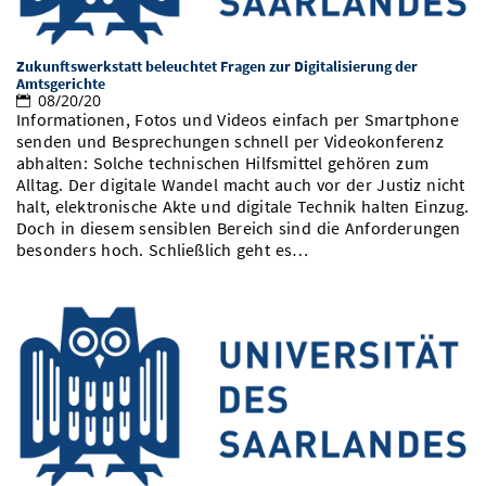
Vom Studium in den Beruf
Bibliothek
Study Scheduler
Start-ups
IT-Themenabend
Ranking
Preise, Auszeichnungen und Förderungen
Anfahrt
Zukunftswerkstatt beleuchtet Fragen zur Digitalisierung der
Open Science/Open Access
Zahlen & Fakten
Amtsgerichte
Kontakt
AnsprechpartnerInnen, Personen, Forschungsgruppen
08/20/20
Informationen, Fotos und Videos einfach per Smartphone
SIC Merchandise
Termine, Vorträge und Veranstaltungen
senden und Besprechungen schnell per Videokonferenz
abhalten: Solche technischen Hilfsmittel gehören zum
SIC Podcast
Alumni
Alltag. Der digitale Wandel macht auch vor der Justiz nicht
halt, elektronische Akte und digitale Technik halten Einzug.
Doch in diesem sensiblen Bereich sind die Anforderungen
besonders hoch. Schließlich geht es…