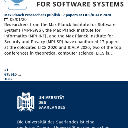
Max Planck researchers publish 17 papers at LICS/ICALP 2020
08/01/20
Researchers from the Max Planck Institute for Software
Systems (MPI-SWS), the Max Planck Institute for
Informatics (MPI-INF), and the Max Planck Institute for
Security and Privacy (MPI-SP) have coauthored 17 papers
at the colocated LICS 2020 and ICALP 2020, two of the top
conferences in theoretical computer science. LICS is…
...
«
1
8
...
6
7
9
10
168
»
Die Universität des Saarlandes ist eine
moderne Campus-Universität im dynamischen