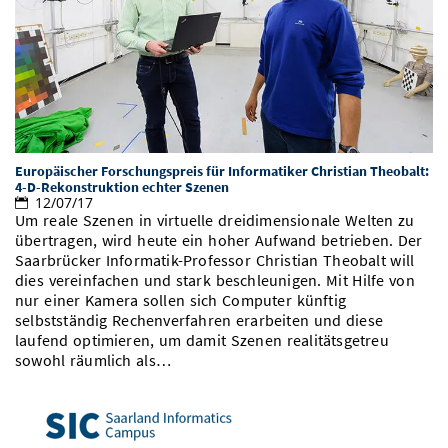
Vom Studium in den Beruf
Bibliothek
Study Scheduler
Start-ups
IT-Themenabend
Ranking
Preise, Auszeichnungen und Förderungen
Anfahrt
Open Science/Open Access
Zahlen & Fakten
Kontakt
AnsprechpartnerInnen, Personen, Forschungsgruppen
SIC Merchandise
Termine, Vorträge und Veranstaltungen
SIC Podcast
Alumni
Europäischer Forschungspreis für Informatiker Christian Theobalt:
4-D-Rekonstruktion echter Szenen
12/07/17
Um reale Szenen in virtuelle dreidimensionale Welten zu
übertragen, wird heute ein hoher Aufwand betrieben. Der
Saarbrücker Informatik-Professor Christian Theobalt will
dies vereinfachen und stark beschleunigen. Mit Hilfe von
nur einer Kamera sollen sich Computer künftig
selbstständig Rechenverfahren erarbeiten und diese
laufend optimieren, um damit Szenen realitätsgetreu
sowohl räumlich als…