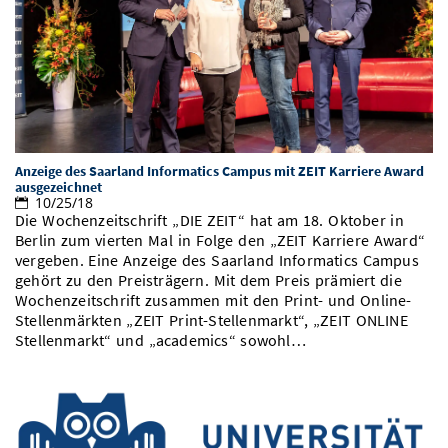
Vom Studium in den Beruf
Bibliothek
Study Scheduler
Start-ups
IT-Themenabend
Ranking
Preise, Auszeichnungen und Förderungen
Anfahrt
Open Science/Open Access
Zahlen & Fakten
Kontakt
AnsprechpartnerInnen, Personen, Forschungsgruppen
SIC Merchandise
Termine, Vorträge und Veranstaltungen
SIC Podcast
Alumni
Anzeige des Saarland Informatics Campus mit ZEIT Karriere Award
ausgezeichnet
10/25/18
Die Wochenzeitschrift „DIE ZEIT“ hat am 18. Oktober in
Berlin zum vierten Mal in Folge den „ZEIT Karriere Award“
vergeben. Eine Anzeige des Saarland Informatics Campus
gehört zu den Preisträgern. Mit dem Preis prämiert die
Wochenzeitschrift zusammen mit den Print- und Online-
Stellenmärkten „ZEIT Print-Stellenmarkt“, „ZEIT ONLINE
Stellenmarkt“ und „academics“ sowohl…