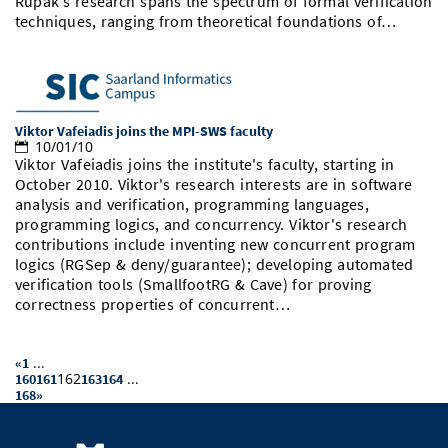
Rupak's research spans the spectrum of formal verification
techniques, ranging from theoretical foundations of…
Viktor Vafeiadis joins the MPI-SWS faculty
10/01/10
Viktor Vafeiadis joins the institute's faculty, starting in
October 2010. Viktor's research interests are in software
analysis and verification, programming languages,
programming logics, and concurrency. Viktor's research
contributions include inventing new concurrent program
logics (RGSep & deny/guarantee); developing automated
verification tools (SmallfootRG & Cave) for proving
correctness properties of concurrent…
...
«
1
162
...
160
161
163
164
168
»