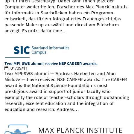
up für ihren Gesichtstyp. Dabei kann ihnen jetzt der
Vom Studium in den Beruf
Bibliothek
Computer weiter helfen. Forscher des Max-Planck-Instituts
Study Scheduler
Start-ups
IT-Themenabend
Ranking
Preise, Auszeichnungen und Förderungen
Anfahrt
für Informatik in Saarbrücken haben ein Programm
entwickelt, das für ein fotografiertes Frauengesicht das
Open Science/Open Access
Zahlen & Fakten
Kontakt
passende Make-up auswählt und direkt am Bildschirm
AnsprechpartnerInnen, Personen, Forschungsgruppen
anzeigt. Es nutzt dafür eine…
SIC Merchandise
Termine, Vorträge und Veranstaltungen
SIC Podcast
Alumni
Two MPI-SWS alumni receive NSF CAREER awards.
01/09/11
Two MPI-SWS alumni — Andreas Haeberlen and Alan
Mislove — have received NSF CAREER awards. The CAREER
award is the National Science Foundation's most
prestigious award in support of junior faculty who
exemplify the role of teacher-scholars through outstanding
research, excellent education and the integration of
education and research. Andreas…