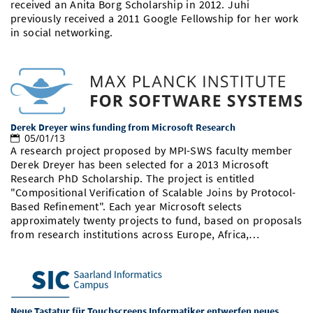
received an Anita Borg Scholarship in 2012. Juhi
Vom Studium in den Beruf
Bibliothek
Study Scheduler
Start-ups
previously received a 2011 Google Fellowship for her work
IT-Themenabend
Ranking
Preise, Auszeichnungen und Förderungen
Anfahrt
in social networking.
Open Science/Open Access
Zahlen & Fakten
Kontakt
AnsprechpartnerInnen, Personen, Forschungsgruppen
SIC Merchandise
Termine, Vorträge und Veranstaltungen
SIC Podcast
Alumni
Derek Dreyer wins funding from Microsoft Research
05/01/13
A research project proposed by MPI-SWS faculty member
Derek Dreyer has been selected for a 2013 Microsoft
Research PhD Scholarship. The project is entitled
"Compositional Verification of Scalable Joins by Protocol-
Based Refinement". Each year Microsoft selects
approximately twenty projects to fund, based on proposals
from research institutions across Europe, Africa,…
Neue Tastatur für Touchscreens Informatiker entwerfen neues