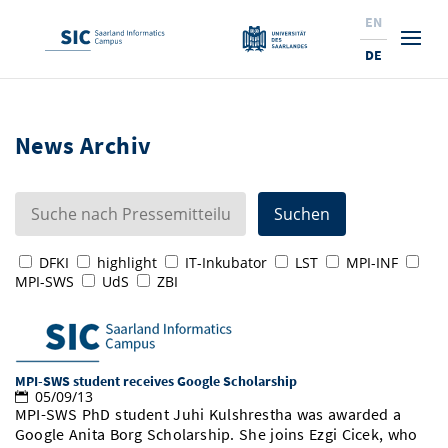
EN
DE
Studium
News Archiv
Forschung
Interessierte & BewerberInnen
Wirtschaft
Studierende
Institute & Forschungsthemen
Studienangebot
Angebote für SchülerInnen
News
Service
Karrierewege
Technologietransfer
Aktuelle Semesterinfos
Forschungsinstitutionen
DFKI
highlight
IT-Inkubator
LST
MPI-INF
MPI-SWS
UdS
ZBI
10 Gründe für den SIC
Über Uns
Beratung für Studierende
Ranking
News
News & Termine
Service und Support
Promotion
Innovationsstandort
NEU: Internationale Studiengänge
Lehrveranstaltungen & AnsprechpartnerInnen
Forschungsfelder
Saarland Informatics Campus
ProfessorInnen
Gründen & Investieren
Expertise am SIC
Preise, Auszeichnungen und Förderungen
Forschungshighlights
Neu am SIC?
MPI-SWS student receives Google Scholarship
Semestertermine & Klausuren
ProfessorInnen
Stellenangebote
Stellenangebote
Kooperieren & Investieren
Marketing & Öffentlichkeitsarbeit
Forschungshighlights
Termine, Vorträge und Veranstaltungen
Standort
05/09/13
MPI-SWS PhD student Juhi Kulshrestha was awarded a
Prüfungsangelegenheiten
Forschungsgruppen
Bibliothek
Forschungsinstitutionen
Google Anita Borg Scholarship. She joins Ezgi Cicek, who
Termine, Vorträge und Veranstaltungen
Pressemeldungen
Forschungsinstitutionen
Kontakte & Anfahrt
Pressespiegel