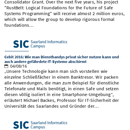
Consolidator Grant. Over the next five years, his project
Vom Studium in den Beruf
Bibliothek
Study Scheduler
Start-ups
"RustBelt: Logical Foundations for the Future of Safe
IT-Themenabend
Ranking
Preise, Auszeichnungen und Förderungen
Anfahrt
Systems Programming" will receive almost 2 million euros,
Open Science/Open Access
which will allow the group to develop rigorous formal
Zahlen & Fakten
Kontakt
AnsprechpartnerInnen, Personen, Forschungsgruppen
foundations…
SIC Merchandise
Termine, Vorträge und Veranstaltungen
SIC Podcast
Alumni
Cebit 2016: Wie man Diensthandys privat sicher nutzen kann und
auch andere gefährdete IT-Systeme abschirmt
04/08/16
„Unsere Technologie kann man sich vorstellen wie
einzelne Schließfächer in einem Banktresor. Wir packen
alle Anwendungen, die man zum Beispiel für dienstliche
Telefonate und Mails benötigt, in einen Safe und setzen
diesen völlig isoliert in eine Smartphone-Umgebung“,
erläutert Michael Backes, Professor für IT-Sicherheit der
Universität des Saarlandes und Gründer der…