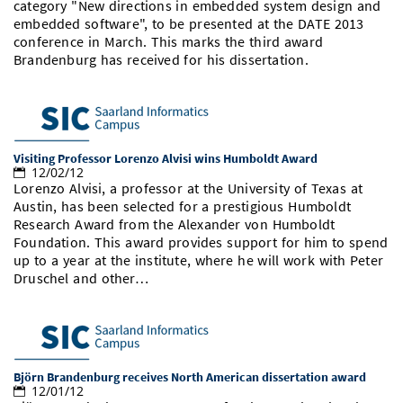
category "New directions in embedded system design and
Vom Studium in den Beruf
Bibliothek
Study Scheduler
Start-ups
embedded software", to be presented at the DATE 2013
IT-Themenabend
Ranking
Preise, Auszeichnungen und Förderungen
Anfahrt
conference in March. This marks the third award
Open Science/Open Access
Brandenburg has received for his dissertation.
Zahlen & Fakten
Kontakt
AnsprechpartnerInnen, Personen, Forschungsgruppen
SIC Merchandise
Termine, Vorträge und Veranstaltungen
SIC Podcast
Alumni
Visiting Professor Lorenzo Alvisi wins Humboldt Award
12/02/12
Lorenzo Alvisi, a professor at the University of Texas at
Austin, has been selected for a prestigious Humboldt
Research Award from the Alexander von Humboldt
Foundation. This award provides support for him to spend
up to a year at the institute, where he will work with Peter
Druschel and other…
Björn Brandenburg receives North American dissertation award
12/01/12