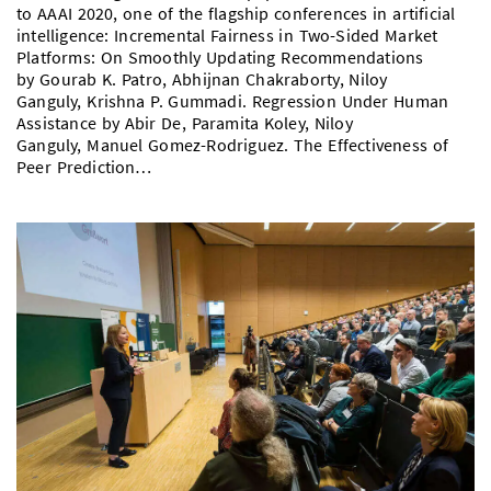
to AAAI 2020, one of the flagship conferences in artificial
Vom Studium in den Beruf
Bibliothek
Study Scheduler
Start-ups
IT-Themenabend
Ranking
intelligence: Incremental Fairness in Two-Sided Market
Preise, Auszeichnungen und Förderungen
Anfahrt
Platforms: On Smoothly Updating Recommendations
Open Science/Open Access
by Gourab K. Patro, Abhijnan Chakraborty, Niloy
Zahlen & Fakten
Kontakt
AnsprechpartnerInnen, Personen, Forschungsgruppen
Ganguly, Krishna P. Gummadi. Regression Under Human
Assistance by Abir De, Paramita Koley, Niloy
SIC Merchandise
Termine, Vorträge und Veranstaltungen
Ganguly, Manuel Gomez-Rodriguez. The Effectiveness of
Peer Prediction…
SIC Podcast
Alumni