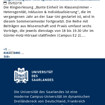
05/02/18
Die Ringvorlesung „Bunte Einheit im Klassenzimmer –
Heterogenität, Inklusion & Individualisierung“, die im
vergangenen Jahr an der Saar-Uni gestartet ist, wird in
diesem Sommersemester fortgesetzt. Die Reihe mit
Beiträgen aus Wissenschaft und Praxis umfasst sechs
Vorträge, die jeweils dienstags von 18 bis 19.30 Uhr im
Günter-Hotz-Hörsaal stattfinden (Campus E2 2).…
...
«
1
83
...
81
82
84
85
168
»
Die Universität des Saarlandes ist eine
moderne Campus-Universität im dynamischen
Dreiländereck von Deutschland, Frankreich