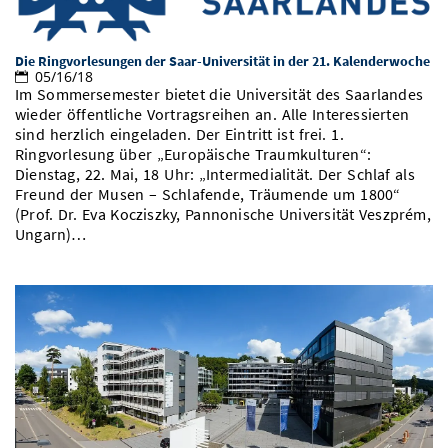
Vom Studium in den Beruf
Bibliothek
Study Scheduler
Start-ups
IT-Themenabend
Ranking
Preise, Auszeichnungen und Förderungen
Anfahrt
Die Ringvorlesungen der Saar-Universität in der 21. Kalenderwoche
Open Science/Open Access
Zahlen & Fakten
05/16/18
Kontakt
AnsprechpartnerInnen, Personen, Forschungsgruppen
Im Sommersemester bietet die Universität des Saarlandes
wieder öffentliche Vortragsreihen an. Alle Interessierten
SIC Merchandise
Termine, Vorträge und Veranstaltungen
sind herzlich eingeladen. Der Eintritt ist frei. 1.
Ringvorlesung über „Europäische Traumkulturen“:
SIC Podcast
Alumni
Dienstag, 22. Mai, 18 Uhr: „Intermedialität. Der Schlaf als
Freund der Musen – Schlafende, Träumende um 1800“
(Prof. Dr. Eva Kocziszky, Pannonische Universität Veszprém,
Ungarn)…