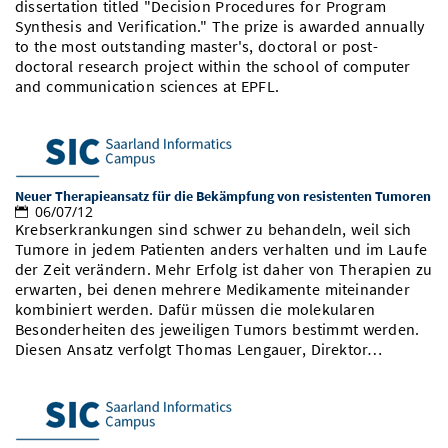
dissertation titled "Decision Procedures for Program
Vom Studium in den Beruf
Bibliothek
Study Scheduler
Start-ups
Synthesis and Verification." The prize is awarded annually
IT-Themenabend
Ranking
Preise, Auszeichnungen und Förderungen
Anfahrt
to the most outstanding master's, doctoral or post-
Open Science/Open Access
doctoral research project within the school of computer
Zahlen & Fakten
Kontakt
AnsprechpartnerInnen, Personen, Forschungsgruppen
and communication sciences at EPFL.
SIC Merchandise
Termine, Vorträge und Veranstaltungen
SIC Podcast
Alumni
Neuer Therapieansatz für die Bekämpfung von resistenten Tumoren
06/07/12
Krebserkrankungen sind schwer zu behandeln, weil sich
Tumore in jedem Patienten anders verhalten und im Laufe
der Zeit verändern. Mehr Erfolg ist daher von Therapien zu
erwarten, bei denen mehrere Medikamente miteinander
kombiniert werden. Dafür müssen die molekularen
Besonderheiten des jeweiligen Tumors bestimmt werden.
Diesen Ansatz verfolgt Thomas Lengauer, Direktor…