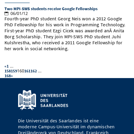
Two MPI-SWS students receive Google Fellowships
06/01/12
Fourth-year PhD student Georg Neis won a 2012 Google
PhD Fellowship for his work in Programming Technology.
First-year PhD student Ezgi Cicek was awarded anÂ Anita
Borg Scholarship. They join MPI-SWS PhD student Juhi
Kulshrestha, who received a 2011 Google Fellowship for
her work in social networking.
...
«
1
160
...
158
159
161
162
168
»
Die Universität des Saarlandes ist eine
moderne Campus-Universität im dynamischen
Dreiländereck von Deutschland, Frankreich