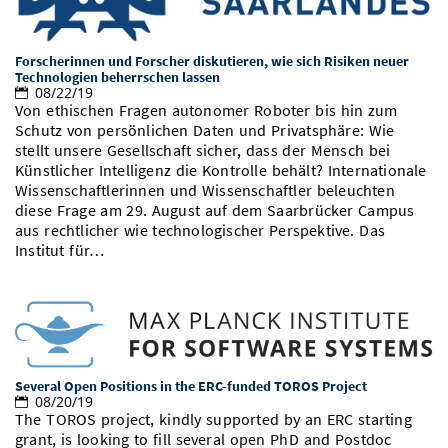
Vom Studium in den Beruf
Bibliothek
Study Scheduler
Start-ups
IT-Themenabend
Ranking
Preise, Auszeichnungen und Förderungen
Anfahrt
Forscherinnen und Forscher diskutieren, wie sich Risiken neuer
Open Science/Open Access
Zahlen & Fakten
Technologien beherrschen lassen
Kontakt
AnsprechpartnerInnen, Personen, Forschungsgruppen
08/22/19
Von ethischen Fragen autonomer Roboter bis hin zum
SIC Merchandise
Termine, Vorträge und Veranstaltungen
Schutz von persönlichen Daten und Privatsphäre: Wie
stellt unsere Gesellschaft sicher, dass der Mensch bei
SIC Podcast
Alumni
Künstlicher Intelligenz die Kontrolle behält? Internationale
Wissenschaftlerinnen und Wissenschaftler beleuchten
diese Frage am 29. August auf dem Saarbrücker Campus
aus rechtlicher wie technologischer Perspektive. Das
Institut für…
Several Open Positions in the ERC-funded TOROS Project
08/20/19
The TOROS project, kindly supported by an ERC starting
grant, is looking to fill several open PhD and Postdoc