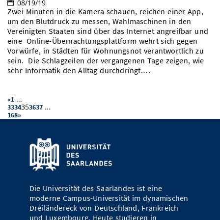
08/19/19
Zwei Minuten in die Kamera schauen, reichen einer App,
um den Blutdruck zu messen, Wahlmaschinen in den
Vereinigten Staaten sind über das Internet angreifbar und
eine Online-Übernachtungsplattform wehrt sich gegen
Vorwürfe, in Städten für Wohnungsnot verantwortlich zu
sein. Die Schlagzeilen der vergangenen Tage zeigen, wie
sehr Informatik den Alltag durchdringt.…
...
«
1
35
...
33
34
36
37
168
»
Die Universität des Saarlandes ist eine
moderne Campus-Universität im dynamischen
Dreiländereck von Deutschland, Frankreich
und Luxembourg. Heute studieren in