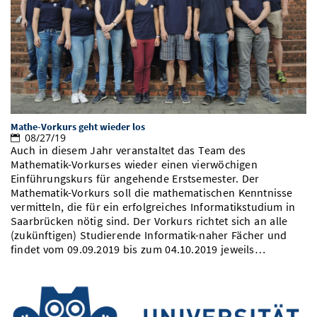
Vom Studium in den Beruf
Bibliothek
Study Scheduler
Start-ups
IT-Themenabend
Ranking
Preise, Auszeichnungen und Förderungen
Anfahrt
Open Science/Open Access
Zahlen & Fakten
Kontakt
AnsprechpartnerInnen, Personen, Forschungsgruppen
SIC Merchandise
Termine, Vorträge und Veranstaltungen
SIC Podcast
Alumni
Mathe-Vorkurs geht wieder los
08/27/19
Auch in diesem Jahr veranstaltet das Team des
Mathematik-Vorkurses wieder einen vierwöchigen
Einführungskurs für angehende Erstsemester. Der
Mathematik-Vorkurs soll die mathematischen Kenntnisse
vermitteln, die für ein erfolgreiches Informatikstudium in
Saarbrücken nötig sind. Der Vorkurs richtet sich an alle
(zukünftigen) Studierende Informatik-naher Fächer und
findet vom 09.09.2019 bis zum 04.10.2019 jeweils…