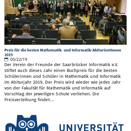
Vom Studium in den Beruf
Bibliothek
Study Scheduler
Start-ups
IT-Themenabend
Ranking
Preise, Auszeichnungen und Förderungen
Anfahrt
Open Science/Open Access
Zahlen & Fakten
Kontakt
AnsprechpartnerInnen, Personen, Forschungsgruppen
SIC Merchandise
Termine, Vorträge und Veranstaltungen
SIC Podcast
Alumni
Preis für die besten Mathematik- und Informatik-AbiturientInnen
2019
05/22/19
Der Verein der Freunde der Saarbrücker Informatik e.V.
stiftet auch dieses Jahr einen Buchpreis für die besten
Schülerinnen und Schüler in Mathematik und Informatik
im Abiturjahr 2019. Der Preis wird wieder wie jedes Jahr
von der Fakultät für Mathematik und Informatik auf
Vorschlag der jeweiligen Schule verliehen. Die
Preisverleihung findet…